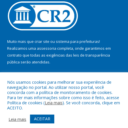
Muito mais que
criar site
ou
sistema para prefeituras
!
Realizamos uma
assessoria
completa, onde garantimos em
contrato que todas as exigências das
leis de transparência
pública
serão atendidas.
Conheça o
PNTP
e o
Radar da Transparência Pública
Nós usamos cookies para melhorar sua experiência de
navegação no portal. Ao utilizar nosso portal, você
concorda com a política de monitoramento de cookies.
Para ter mais informações sobre como isso é feito, acesse
Política de cookies (
Leia mais
). Se você concorda, clique em
Todos os direitos reservados a Câmara Municipal de Cidade.
ACEITO.
Mapa do Site
Acessar Área Administrativa
ACEITAR
Leia mais
Acessar Webmail